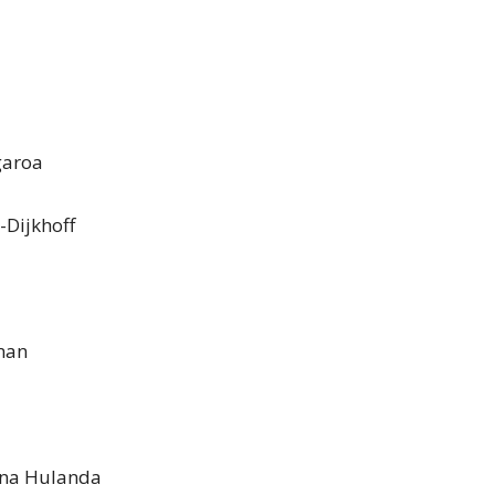
garoa
-Dijkhoff
man
 na Hulanda