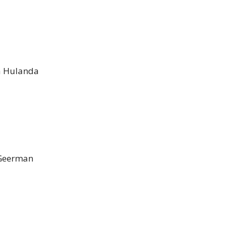
a Hulanda
 Geerman