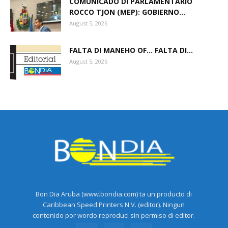
COMUNICADO DI PARLAMENTARIO
ROCCO TJON (MEP): GOBIERNO...
August 5, 2026
Aruba
FALTA DI MANEHO OF… FALTA DI...
August 5, 2026
Bon Dia Aruba (www.bondia.com) ta un producto di
Caribbean Speed Printers N.V. (editor). Ningun
contenido por wordo reproduci sin permiso di editor.