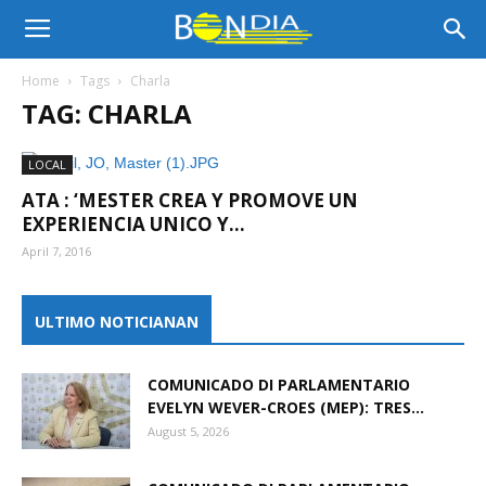
Bon
Home
Tags
Charla
TAG: CHARLA
Dia
LOCAL
ATA : ‘MESTER CREA Y PROMOVE UN
Aruba
EXPERIENCIA UNICO Y...
April 7, 2016
|
ULTIMO NOTICIANAN
COMUNICADO DI PARLAMENTARIO
Noticia
EVELYN WEVER-CROES (MEP): TRES...
August 5, 2026
di