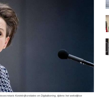
cretaris Koninkrijksrelaties en Digitalisering, tijdens het wekelijkse