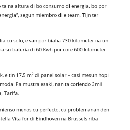
o ta na altura di bo consumo di energia, bo por
nergia”, segun miembro di e team, Tijn ter
dia cu solo, e van por biaha 730 kilometer na un
a su bateria di 60 Kwh por core 600 kilometer
2
, e tin 17.5 m
di panel solar – casi mesun hopi
omoda. Pa mustra esaki, nan ta coriendo 3mil
, Tarifa.
omienso menos cu perfecto, cu problemanan den
Stella Vita for di Eindhoven na Brussels riba