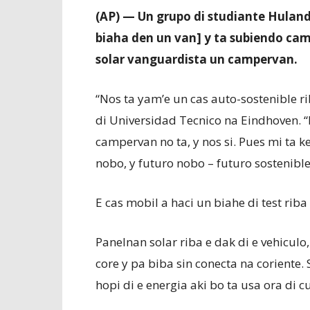
(AP) — Un grupo di studiante Hulande
biaha den un van] y ta subiendo ca
solar vanguardista un campervan.
“Nos ta yam’e un cas auto-sostenible ri
di Universidad Tecnico na Eindhoven. “
campervan no ta, y nos si. Pues mi ta k
nobo, y futuro nobo – futuro sostenible
E cas mobil a haci un biahe di test riba
Panelnan solar riba e dak di e vehiculo,
core y pa biba sin conecta na coriente
hopi di e energia aki bo ta usa ora di c