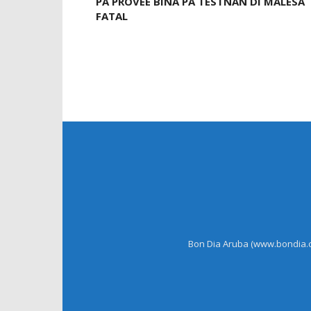
PA PROVEE BINA PA TESTNAN DI MALESA
FATAL
Bon Dia Aruba (www.bondia.co