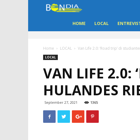
Bon
Dia
HOME
LOCAL
ENTREVIS
Aruba
Home
LOCAL
Van Life 2.0: ‘Road trip’ di studian
|
LOCAL
VAN LIFE 2.0:
Noticia
HULANDES RI
di
Aruba
September 27, 2021
1365