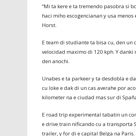
“Mi ta kere e ta tremendo pasobra si b
haci miho escogencianan y usa menos e
Horst.
E team di studiante ta bisa cu, den un 
velocidad maximo di 120 kph. Y danki n
den anochi.
Unabes e ta parkeer y ta desdobla e dak
cu loke e dak di un cas averahe por ac
kilometer na e ciudad mas sur di Spaña
E road trip experimental tabatin un c
e drive train nificando cu a transporta 
trailer, y for di e capital Belga na Paris.