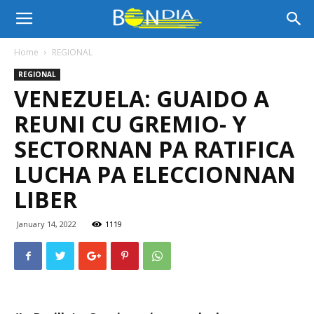
Bon
Home
REGIONAL
REGIONAL
Dia
VENEZUELA: GUAIDO A
REUNI CU GREMIO- Y
Aruba
SECTORNAN PA RATIFICA
LUCHA PA ELECCIONNAN
LIBER
|
January 14, 2022
1119
Noticia
di