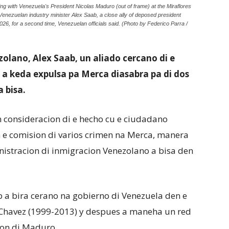
 with Venezuela's President Nicolas Maduro (out of frame) at the Miraflores
nezuelan industry minister Alex Saab, a close ally of deposed president
26, for a second time, Venezuelan officials said. (Photo by Federico Parra /
zolano, Alex Saab, un aliado cercano di e
 a keda expulsa pa Merca diasabra pa di dos
 bisa.
 consideracion di e hecho cu e ciudadano
 e comision di varios crimen na Merca, manera
inistracion di inmigracion Venezolano a bisa den
 a bira cerano na gobierno di Venezuela den e
 Chavez (1999-2013) y despues a maneha un red
ion di Maduro.