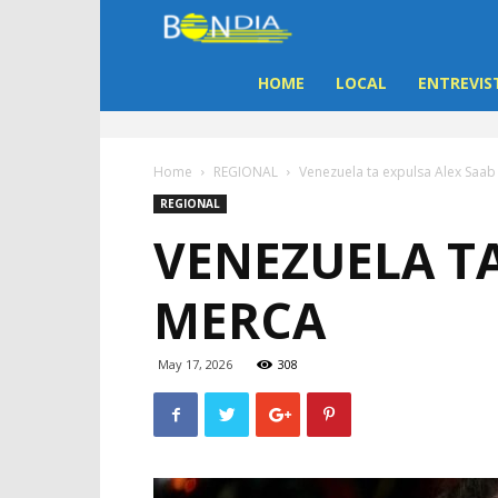
Bon
Dia
HOME
LOCAL
ENTREVIS
Aruba
Home
REGIONAL
Venezuela ta expulsa Alex Saa
|
REGIONAL
VENEZUELA TA
Noticia
MERCA
di
Aruba
May 17, 2026
308