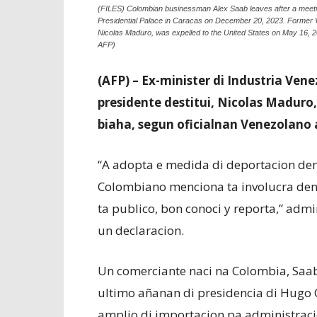
(FILES) Colombian businessman Alex Saab leaves after a meeting
Presidential Palace in Caracas on December 20, 2023. Former Ve
Nicolas Maduro, was expelled to the United States on May 16, 20
AFP)
(AFP) – Ex-minister di Industria Vene
presidente destitui, Nicolas Maduro,
biaha, segun oficialnan Venezolano a
“A adopta e medida di deportacion den
Colombiano menciona ta involucra den
ta publico, bon conoci y reporta,” adm
un declaracion.
Un comerciante naci na Colombia, Saab
ultimo añanan di presidencia di Hugo
amplio di importacion pa administrac