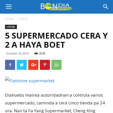
Bon
Home
LOCAL
LOCAL
Dia
5 SUPERMERCADO CERA Y
2 A HAYA BOET
Aruba
October 16, 2015
2018
|
Noticia
Diahuebs mainta autoridadnan a controla varios
supermercado, caminda a cera cinco tienda pa 24
ora. Nan ta Fa Yang Supermarket, Cheng Xing
di