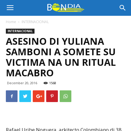
Bon
Home
INTERNACIONAL
INTERNACIONAL
Dia
ASESINO DI YULIANA
SAMBONI A SOMETE SU
Aruba
VICTIMA NA UN RITUAL
MACABRO
|
December 20, 2016
1568
Noticia
di
Rafael Uribe Noguera, arkitecto Colombiano di 38