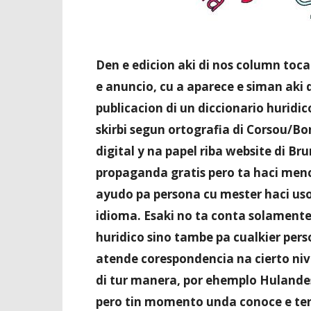
Den e edicion aki di nos column toc
e anuncio, cu a aparece e siman aki 
publicacion di un diccionario hurid
skirbi segun ortografia di Corsou/Bo
digital y na papel riba website di Br
propaganda gratis pero ta haci menci
ayudo pa persona cu mester haci uso 
idioma. Esaki no ta conta solamente
huridico sino tambe pa cualkier pers
atende corespondencia na cierto niv
di tur manera, por ehemplo Hulandes
pero tin momento unda conoce e te