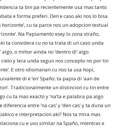
tendencia ta bin pa recientemente usa mas tanto
bata e forma preferi. Den e caso aki nos lo bisa
n horizonte’, cu ta parce nos un adopcion textual
rizonte’. Na Papiamento esey lo zona straño,
i ta considera cu no ta trata di un caso unda
’ algo, o mihor ainda no ‘dentro di’ algo.
 cielo y tera unda segun nos concepto no por tin
onte’. E otro idiomanan cu nos ta usa hopi,
ivalente di e ‘en’ Spaño; ta papia di ‘aan de
rizon’. Tradicionalmente un distincion cu tin entre
algo cu ta mas exacto y ‘na’ta e palabra pa algo
diferencia entre ‘na cas’ y ‘den cas’ y ta duna un
pakico e interpretacion aki? Nos ta mira mas
elaciona cu e uso similar na Spaño, mientras e