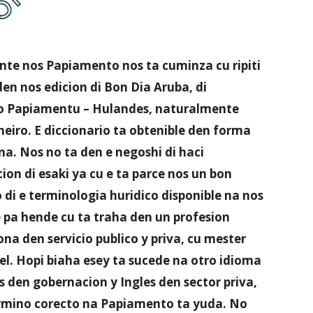
ante nos Papiamento nos ta cuminza cu ripiti
den nos edicion di Bon Dia Aruba, di
ico Papiamentu – Hulandes, naturalmente
neiro. E diccionario ta obtenible den forma
una. Nos no ta den e negoshi di haci
on di esaki ya cu e ta parce nos un bon
di e terminologia huridico disponible na nos
 pa hende cu ta traha den un profesion
ona den servicio publico y priva, cu mester
el. Hopi biaha esey ta sucede na otro idioma
 den gobernacion y Ingles den sector priva,
rmino corecto na Papiamento ta yuda. No