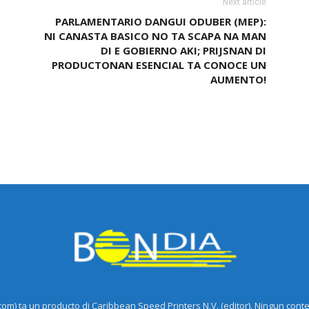
Next article
PARLAMENTARIO DANGUI ODUBER (MEP):
NI CANASTA BASICO NO TA SCAPA NA MAN
DI E GOBIERNO AKI; PRIJSNAN DI
PRODUCTONAN ESENCIAL TA CONOCE UN
AUMENTO!
m) ta un producto di Caribbean Speed Printers N.V. (editor). Ningun cont