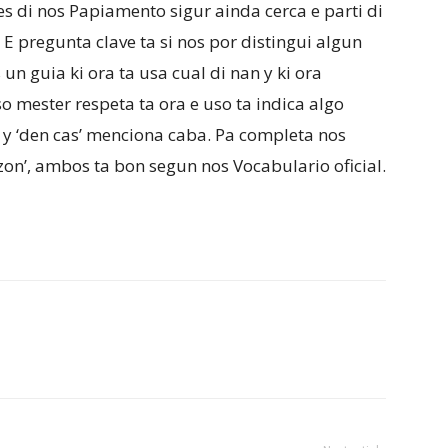
es di nos Papiamento sigur ainda cerca e parti di
E pregunta clave ta si nos por distingui algun
 un guia ki ora ta usa cual di nan y ki ora
so mester respeta ta ora e uso ta indica algo
’ y ‘den cas’ menciona caba. Pa completa nos
orizon’, ambos ta bon segun nos Vocabulario oficial.