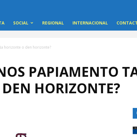
TA
SOCIAL
REGIONAL
INTERNACIONAL
CONTACT
a horizonte o den horizonte?
NOS PAPIAMENTO T
 DEN HORIZONTE?