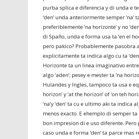
purba splica e diferencia y di unda e 
‘den’ unda anteriormente semper ‘na’ ta
preferiblemente ‘na horizonte’ y no ‘de
di Spaño, unda e forma usa ta ‘en el ho
pero pakico? Probablemente pasobra ak
explicitamente ta indica algo cu ta ‘den
Horizonte ta un linea imaginativo entre
algo ‘aden’; pesey e mester ta ‘na horiz
Hulandes y Ingles, tampoco ta usa e equ
horizon’ y ‘at the horizon’ of ‘on teh ho
‘na’y ‘den’ ta cu e ultimo aki ta indica 
menos exacto. E ehemplo di semper ta e 
bon impresion di e uso diferente. Pero 
caso unda e forma ‘den’ ta parce mas r