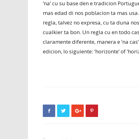
‘na’ cu su base den e tradicion Portugu
mas edad di nos poblacion ta mas usa. 
regla, talvez no expresa, cu ta duna nos
cualkier ta bon. Un regla cu en todo ca
claramente diferente, manera e ‘na cas
edicion, lo siguiente: ‘horizonte’ of ‘h