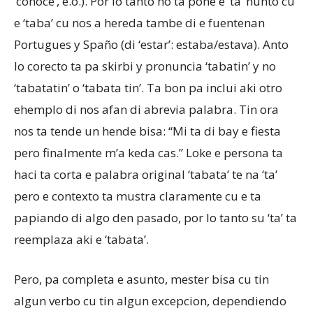
‘conoce’, e.o.). Por lo tanto no ta pone e ‘ta’ hunto cu
e ‘taba’ cu nos a hereda tambe di e fuentenan
Portugues y Spaño (di ‘estar’: estaba/estava). Anto
lo corecto ta pa skirbi y pronuncia ‘tabatin’ y no
‘tabatatin’ o ‘tabata tin’. Ta bon pa inclui aki otro
ehemplo di nos afan di abrevia palabra. Tin ora
nos ta tende un hende bisa: “Mi ta di bay e fiesta
pero finalmente m’a keda cas.” Loke e persona ta
haci ta corta e palabra original ‘tabata’ te na ‘ta’
pero e contexto ta mustra claramente cu e ta
papiando di algo den pasado, por lo tanto su ‘ta’ ta
reemplaza aki e ‘tabata’.
Pero, pa completa e asunto, mester bisa cu tin
algun verbo cu tin algun excepcion, dependiendo