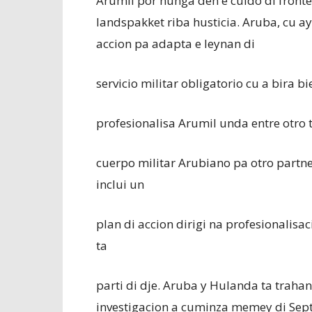
Arumil por hunga den e cuido di fronte
landspakket riba husticia. Aruba, cu a
accion pa adapta e leynan di
servicio militar obligatorio cu a bira 
profesionalisa Arumil unda entre otro
cuerpo militar Arubiano pa otro partne
inclui un
plan di accion dirigi na profesionalisa
ta
parti di dje. Aruba y Hulanda ta trahand
investigacion a cuminza memey di Sep