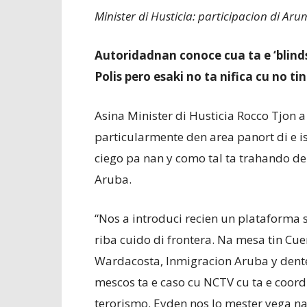
Minister di Husticia: participacion di Aru
Autoridadnan conoce cua ta e ‘blind
Polis pero esaki no ta nifica cu no ti
Asina Minister di Husticia Rocco Tjon a 
particularmente den area panort di e is
ciego pa nan y como tal ta trahando den
Aruba.
“Nos a introduci recien un plataforma s
riba cuido di frontera. Na mesa tin Cu
Wardacosta, Inmigracion Aruba y dente
mescos ta e caso cu NCTV cu ta e coor
terorismo. Eyden nos lo mester yega na