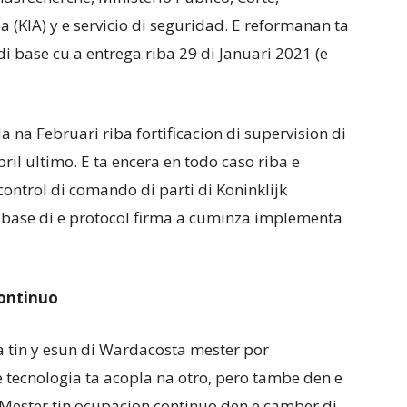
 (KIA) y e servicio di seguridad. E reformanan ta
i base cu a entrega riba 29 di Januari 2021 (e
na Februari riba fortificacion di supervision di
pril ultimo. E ta encera en todo caso riba e
ontrol di comando di parti di Koninklijk
base di e protocol firma a cuminza implementa
continuo
a tin y esun di Wardacosta mester por
 tecnologia ta acopla na otro, pero tambe den e
“Mester tin ocupacion continuo den e camber di