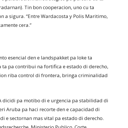
radarnan). Tin bon cooperacion, uno cu ta
 a sigura. “Entre Wardacosta y Polis Maritimo,
camente cera.”
nto esencial den e landspakket pa loke ta
ta pa contribui na fortifica e estado di derecho,
cion riba control di frontera, bringa criminalidad
 dicidi pa motibo di e urgencia pa stabilidad di
eri Aruba pa haci recorte den e capacidad di
di e sectornan mas vital pa estado di derecho.
dsrecherche, Ministerio Publico, Corte,