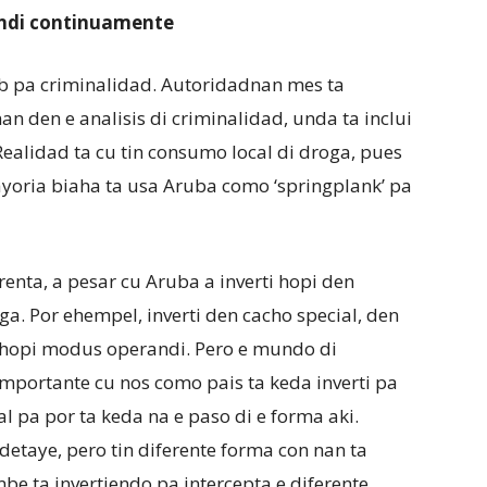
andi continuamente
b pa criminalidad. Autoridadnan mes ta
n den e analisis di criminalidad, unda ta inclui
Realidad ta cu tin consumo local di droga, pues
ayoria biaha ta usa Aruba como ‘springplank’ pa
renta, a pesar cu Aruba a inverti hopi den
ga. Por ehempel, inverti den cacho special, den
n hopi modus operandi. Pero e mundo di
 importante cu nos como pais ta keda inverti pa
l pa por ta keda na e paso di e forma aki.
taye, pero tin diferente forma con nan ta
mbe ta invertiendo pa intercepta e diferente