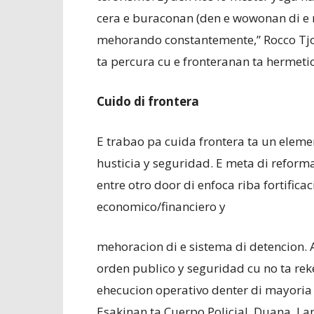
cera e buraconan (den e wowonan di e 
mehorando constantemente,” Rocco Tjon
ta percura cu e fronteranan ta hermeti
Cuido di frontera
E trabao pa cuida frontera ta un eleme
husticia y seguridad. E meta di reforma 
entre otro door di enfoca riba fortifica
economico/financiero y
mehoracion di e sistema di detencion. A
orden publico y seguridad cu no ta rek
ehecucion operativo denter di mayoria 
Esakinan ta Cuerpo Policial, Duana, Lan