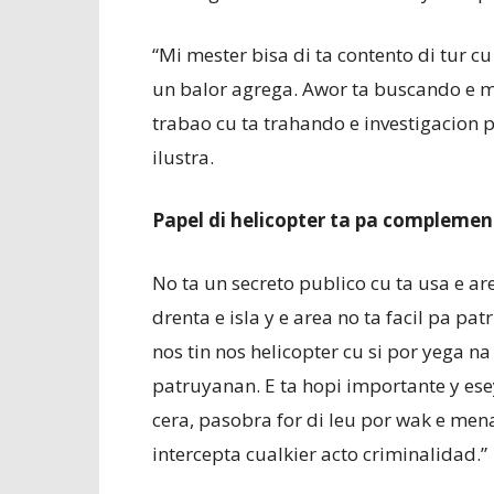
“Mi mester bisa di ta contento di tur c
un balor agrega. Awor ta buscando e mi
trabao cu ta trahando e investigacion p
ilustra.
Papel di helicopter ta pa complemen
No ta un secreto publico cu ta usa e a
drenta e isla y e area no ta facil pa pa
nos tin nos helicopter cu si por yega n
patruyanan. E ta hopi importante y ese
cera, pasobra for di leu por wak e me
intercepta cualkier acto criminalidad.”