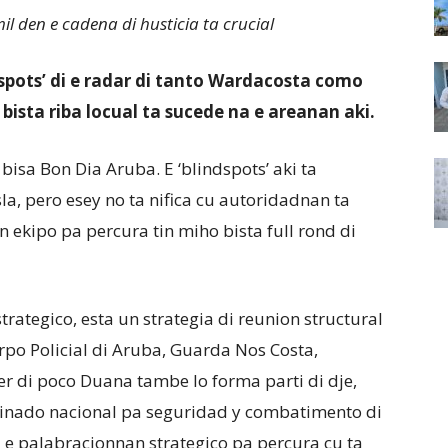
mil den e cadena di husticia ta crucial
spots’ di e radar di tanto Wardacosta como
n bista riba locual ta sucede na e areanan aki.
bisa Bon Dia Aruba. E ‘blindspots’ aki ta
la, pero esey no ta nifica cu autoridadnan ta
 ekipo pa percura tin miho bista full rond di
trategico, esta un strategia di reunion structural
erpo Policial di Aruba, Guarda Nos Costa,
r di poco Duana tambe lo forma parti di dje,
dinado nacional pa seguridad y combatimento di
 e palabracionnan strategico pa percura cu ta