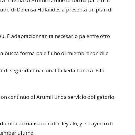
ra. E tema di Arumil tambe ta forma parti di e
yudo di Defensa Hulandes a presenta un plan di
bieu. E adaptacionnan ta necesario pa entre otro
 ta busca forma pa e fluho di miembronan di e
r di seguridad nacional ta keda hancra. E ta
cion continuo di Arumil unda servicio obligatorio
o riba actualisacion di e ley aki, y e trayecto di
tember ultimo.