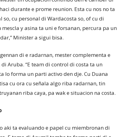
 haci durante e prome reunion. Esta cu nos no ta
l so, cu personal di Wardacosta so, of cu di
mescla y asina ta uni e forsanan, percura pa un
ar,” Minister a sigui bisa.
gennan di e radarnan, mester complementa e
di Aruba. “E team di control di costa ta un
a lo forma un parti activo den dje. Cu Duana
isa cu ora cu señala algo riba radarnan, tin
truyanan riba caya, pa wak e situacion na costa.
o
bao aki ta evaluando e papel cu miembronan di