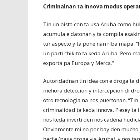
Criminalnan ta innova modus oper
Tin un bista con ta usa Aruba como hu
acumula e datonan y ta compila esakina
tur aspecto y ta pone nan riba mapa. “
un parti chikito ta keda Aruba. Pero m
exporta pa Europa y Merca.”
Autoridadnan tin idea con e droga ta d
mehora deteccion y intercepcion di dro
otro tecnologia na nos puertonan. “Ti
criminalidad ta keda innova. P’esey ta
nos keda inverti den nos cadena hudicia
Obviamente mi no por bay den mucho de
haci’e (pasa droga via Aruba), y nos ta