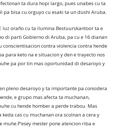
fectonan ta dura hopi largo, pues unabes cu ta
icil pa bisa cu orguyo cu esaki ta un dushi Aruba.
E luz oraño cu ta ilumina Bestuurskantoor ta e
mo di parti Gobierno di Aruba, pa cu e 16 dianan
cu conscientisacion contra violencia contra hende
 para keto na e situacion y den e trayecto nos
 muhe pa por tin mas oportunidad di desaroyo y
den pleno desaroyo y ta importante pa considera
 hende, e grupo mas afecta ta muchanan,
uhe cu hende homber a perde trabou. Mas
keda cas cu muchanan ora scolnan a cera y
de muhe.P’esey mester pone atencion riba e