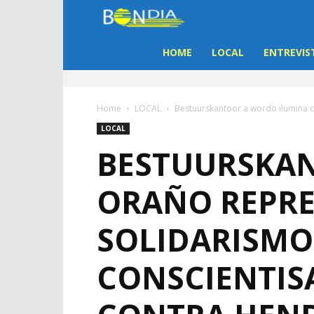
Bon
Dia
HOME
LOCAL
ENTREVIS
Aruba
Home
LOCAL
Bestuurskantoor a wordo ilumina c
|
LOCAL
BESTUURSKAN
Noticia
ORAÑO REPRE
di
SOLIDARISMO
Aruba
CONSCIENTIS