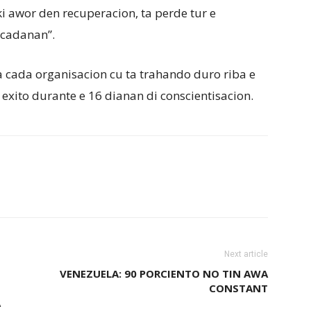
ki awor den recuperacion, ta perde tur e
ecadanan”.
ta cada organisacion cu ta trahando duro riba e
exito durante e 16 dianan di conscientisacion.
Next article
VENEZUELA: 90 PORCIENTO NO TIN AWA
CONSTANT
A