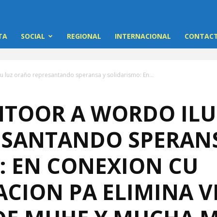
TA
SOCIAL
REGIONAL
INTERNACIONAL
CONTACT
u luz oraño represantando speransa y solidarismo: En...
TOOR A WORDO ILU
SANTANDO SPERANS
: EN CONEXION CU
ACION PA ELIMINA V