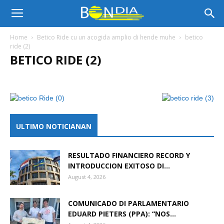
Bon
Home
Betico Ride cu un acogida amplio di hende muhe
betico
ride (2)
BETICO RIDE (2)
Dia
Aruba
ULTIMO NOTICIANAN
|
RESULTADO FINANCIERO RECORD Y
INTRODUCCION EXITOSO DI...
August 4, 2026
Noticia
COMUNICADO DI PARLAMENTARIO
EDUARD PIETERS (PPA): “NOS...
di