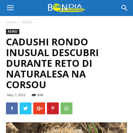
Bon
Home
REINO
REINO
Dia
CADUSHI RONDO
INUSUAL DESCUBRI
Aruba
DURANTE RETO DI
NATURALESA NA
CORSOU
|
May 7, 2025
614
Noticia
di