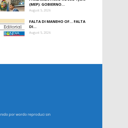
(MEP): GOBIERNO...
August 5, 2026
FALTA DI MANEHO OF… FALTA
DI...
August 5, 2026
enido por wordo reproduci sin