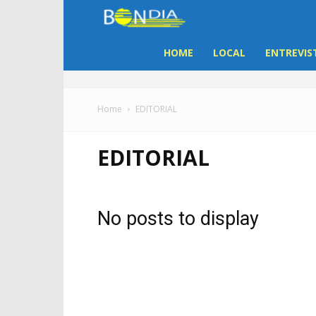
Bon
Dia
HOME
LOCAL
ENTREVIS
Aruba
Home
EDITORIAL
|
EDITORIAL
Noticia
di
No posts to display
Aruba