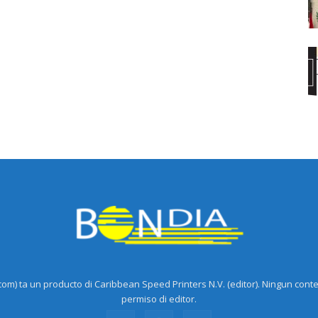
m) ta un producto di Caribbean Speed Printers N.V. (editor). Ningun cont
permiso di editor.