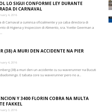
L LO SIGUI CONFORME LEY DURANTE
RADA DI CARNAVAL
nuary 4, 2016
di Carnaval a cuminsa oficialmente y ya caba directora di
to di Higiena y Inspeccion di Alimento, sra. Yvette Geerman a
..
 (38) A MURI DEN ACCIDENTE NA PIER
nuary 4, 2016
enberg (38) a muri den un accidente cu su waverunner na Bucuti
 diadomingo. E tabata core su waverunner pero no a...
ENCION Y 3400 FLORIN COBRA NA MULTA
TE FAKKEL
nuary 3, 2016