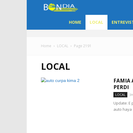
Bon
Dia
HOME
LOCAL
ENTREVIS
Aruba
Home
LOCAL
Page 2191
|
LOCAL
Noticia
FAMIA 
di
PERDI
Ja
LOCAL
Aruba
Update: E 
auto haya 