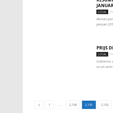
JANUAR
D
LOCAL
Akinan por 
januari 201
PRIJS 
D
LOCAL
Gobierno a
cu un avera
...
1
2,190
2,191
2,192