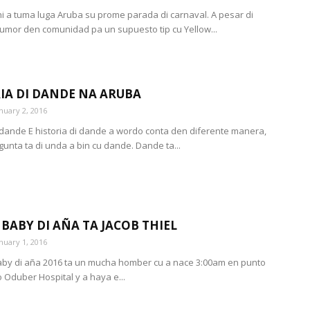
i a tuma luga Aruba su prome parada di carnaval. A pesar di
rumor den comunidad pa un supuesto tip cu Yellow...
IA DI DANDE NA ARUBA
nuary 2, 2016
i dande E historia di dande a wordo conta den diferente manera,
gunta ta di unda a bin cu dande. Dande ta...
BABY DI AÑA TA JACOB THIEL
nuary 1, 2016
by di aña 2016 ta un mucha homber cu a nace 3:00am en punto
 Oduber Hospital y a haya e...