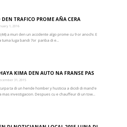
DEN TRAFICO PROME AÑA CERA
nuary 1, 2016
(44) a muri den un accidente algo prome cu 9 or anochi. E
 tuma luga bandi 7or pariba di e...
HAYA KIMA DEN AUTO NA FRANSE PAS
ecember 31, 2015
curpa ta di un hende homber y husticia a dicidi di mand'e
 mas investigacion. Despues cu e chauffeur di un tow...
N DI NOTICIANAN LOCAL 2015 LUNA DI