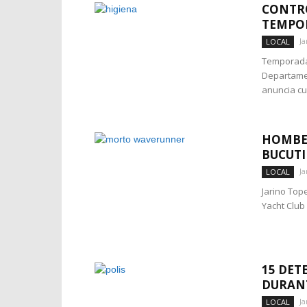
CONTRO
TEMPO
Ja
LOCAL
Temporada 
Departamen
anuncia cu.
HOMBER
BUCUTI
Ja
LOCAL
Jarino Top
Yacht Club
15 DET
DURAN
Ja
LOCAL