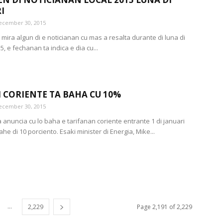
I
ecember 30, 2015
mira algun di e noticianan cu mas a resalta durante di luna di
5, e fechanan ta indica e dia cu...
DI CORIENTE TA BAHA CU 10%
ecember 30, 2015
 anuncia cu lo baha e tarifanan coriente entrante 1 di januari
he di 10 porciento. Esaki minister di Energia, Mike...
...
2,229
Page 2,191 of 2,229