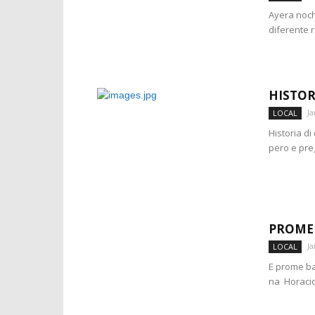
Ayera noch
diferente 
HISTOR
Ja
LOCAL
Historia d
pero e pre
PROME 
Ja
LOCAL
E prome ba
na Horacio