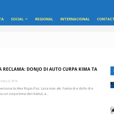
TA
SOCIAL
REGIONAL
INTERNACIONAL
CONTACT
A RECLAMA: DONJO DI AUTO CURPA KIMA TA
nuary 4, 2016
persona ta Alex Rojas-Paz. Lesa mas aki. Famia di e doño di e
cu un curpa kima den bahul, a...