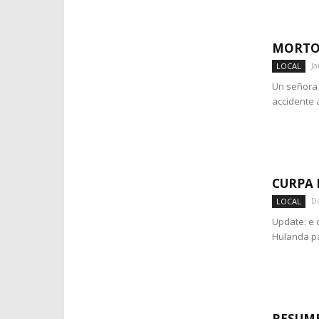
MORTO 
Ja
LOCAL
Un señora 
accidente a
CURPA 
D
LOCAL
Update: e 
Hulanda pa
RESUME