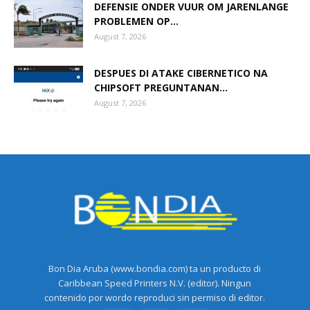
DEFENSIE ONDER VUUR OM JARENLANGE
PROBLEMEN OP...
August 7, 2026
DESPUES DI ATAKE CIBERNETICO NA
CHIPSOFT PREGUNTANAN...
August 7, 2026
Bon Dia Aruba (www.bondia.com) ta un producto di
Caribbean Speed Printers N.V. (editor). Ningun
contenido por wordo reproduci sin permiso di editor.