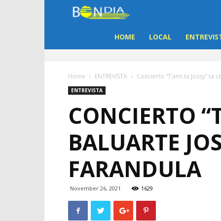
Bon
Dia
HOME
LOCAL
ENTREVIS
Aruba
Home
ENTREVISTA
Concierto “T’ami ta Jossy” ta c
|
ENTREVISTA
CONCIERTO “T
Noticia
BALUARTE JOS
di
FARANDULA
Aruba
November 26, 2021
1629