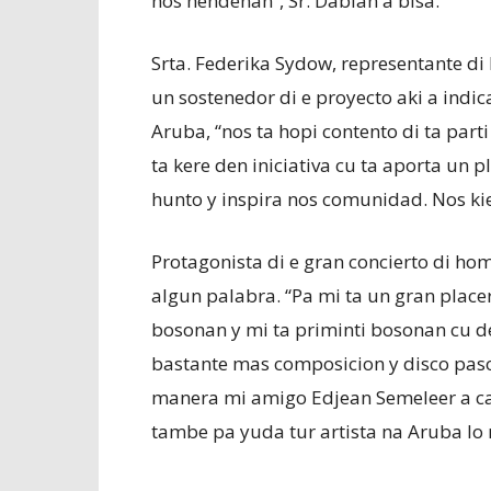
nos hendenan”, Sr. Dabian a bisa.
Srta. Federika Sydow, representante d
un sostenedor di e proyecto aki a indi
Aruba, “nos ta hopi contento di ta parti
ta kere den iniciativa cu ta aporta un 
hunto y inspira nos comunidad. Nos kie
Protagonista di e gran concierto di ho
algun palabra. “Pa mi ta un gran plac
bosonan y mi ta priminti bosonan cu de
bastante mas composicion y disco pas
manera mi amigo Edjean Semeleer a cab
tambe pa yuda tur artista na Aruba lo 