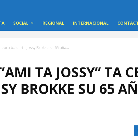
TA
SOCIAL
REGIONAL
INTERNACIONAL
CONTACT
elebra baluarte Jossy Brokke su 65 aña...
’AMI TA JOSSY” TA 
SY BROKKE SU 65 A