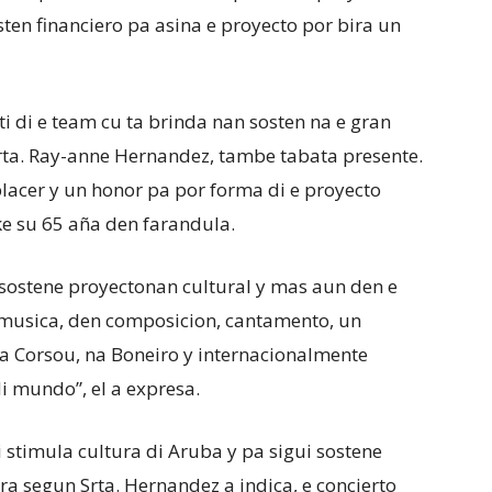
ten financiero pa asina e proyecto por bira un
di e team cu ta brinda nan sosten na e gran
 Srta. Ray-anne Hernandez, tambe tabata presente.
placer y un honor pa por forma di e proyecto
ke su 65 aña den farandula.
 sostene proyectonan cultural y mas aun den e
n musica, den composicion, cantamento, un
na Corsou, na Boneiro y internacionalmente
 mundo”, el a expresa.
stimula cultura di Aruba y pa sigui sostene
a segun Srta. Hernandez a indica, e concierto