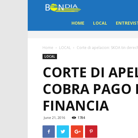
Bon
Dia
HOME
LOCAL
ENTREVIS
Aruba
Home
LOCAL
Corte di apelacion: SKOA tin derec
|
LOCAL
CORTE DI APE
Noticia
COBRA PAGO 
di
FINANCIA
Aruba
June 21, 2016
1784