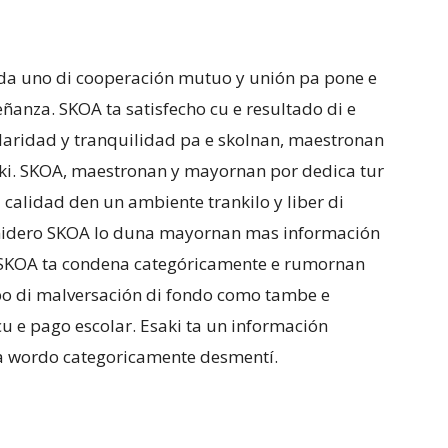
a uno di cooperación mutuo y unión pa pone e
ñanza. SKOA ta satisfecho cu e resultado di e
e claridad y tranquilidad pa e skolnan, maestronan
aki. SKOA, maestronan y mayornan por dedica tur
i calidad den un ambiente trankilo y liber di
venidero SKOA lo duna mayornan mas información
a SKOA ta condena categóricamente e rumornan
ibo di malversación di fondo como tambe e
 cu e pago escolar. Esaki ta un información
ta wordo categoricamente desmentí.