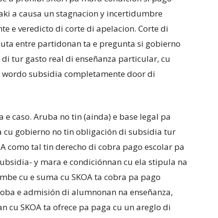
saki a causa un stagnacion y incertidumbre
 e veredicto di corte di apelacion. Corte di
puta entre partidonan ta e pregunta si gobierno
 di tur gasto real di enseñanza particular, cu
ta wordo subsidia completamente door di
a e caso. Aruba no tin (ainda) e base legal pa
a cu gobierno no tin obligación di subsidia tur
OA como tal tin derecho di cobra pago escolar pa
subsidia- y mara e condiciónnan cu ela stipula na
 tambe cu e suma cu SKOA ta cobra pa pago
stroba e admisión di alumnonan na enseñanza,
an cu SKOA ta ofrece pa paga cu un areglo di