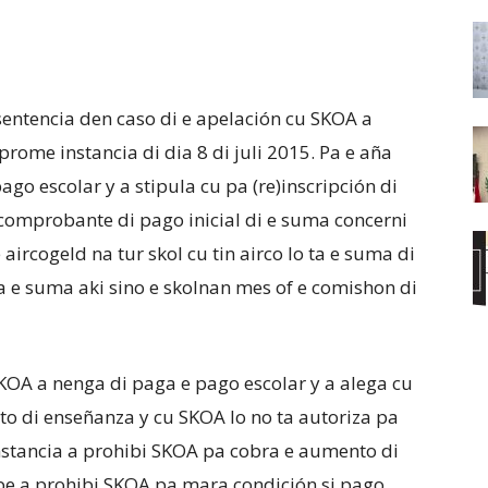
entencia den caso di e apelación cu SKOA a
prome instancia di dia 8 di juli 2015. Pa e aña
o escolar y a stipula cu pa (re)inscripción di
mprobante di pago inicial di e suma concerni
 aircogeld na tur skol cu tin airco lo ta e suma di
ra e suma aki sino e skolnan mes of e comishon di
OA a nenga di paga e pago escolar y a alega cu
sto di enseñanza y cu SKOA lo no ta autoriza pa
nstancia a prohibi SKOA pa cobra e aumento di
be a prohibi SKOA pa mara condición si pago