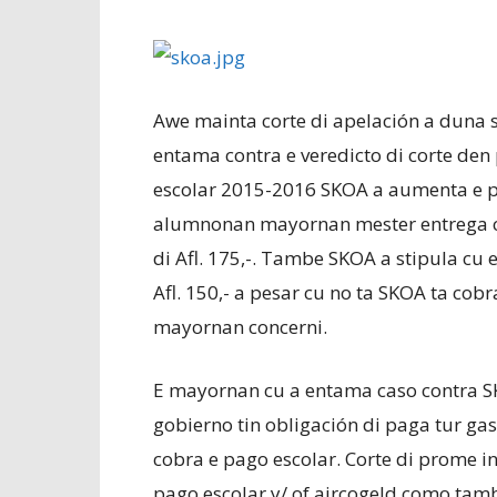
Awe mainta corte di apelación a duna s
entama contra e veredicto di corte den 
escolar 2015-2016 SKOA a aumenta e pag
alumnonan mayornan mester entrega co
di Afl. 175,-. Tambe SKOA a stipula cu e
Afl. 150,- a pesar cu no ta SKOA ta cob
mayornan concerni.
E mayornan cu a entama caso contra SK
gobierno tin obligación di paga tur ga
cobra e pago escolar. Corte di prome i
pago escolar y/ of aircogeld como tam