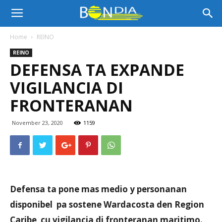
Bon
Home
REINO
REINO
Dia
DEFENSA TA EXPANDE
VIGILANCIA DI
Aruba
FRONTERANAN
November 23, 2020
1159
|
Noticia
Defensa ta pone mas medio y personanan
disponibel pa sostene Wardacosta den Region
di
Caribe cu vigilancia di fronteranan maritimo.