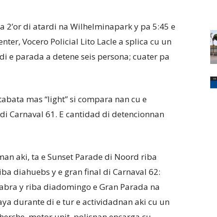
 2’or di atardi na Wilhelminapark y pa 5:45 e
er, Vocero Policial Lito Lacle a splica cu un
 di e parada a detene seis persona; cuater pa
tabata mas “light” si compara nan cu e
di Carnaval 61. E cantidad di detencionnan
an aki, ta e Sunset Parade di Noord riba
ba diahuebs y e gran final di Carnaval 62:
sabra y riba diadomingo e Gran Parada na
caya durante di e tur e actividadnan aki cu un
herche, motor unit, polisnan encarga cu