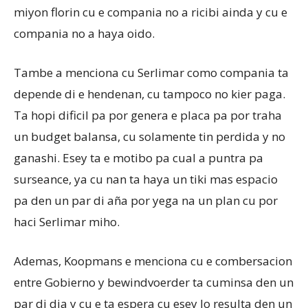
miyon florin cu e compania no a ricibi ainda y cu e
compania no a haya oido.
Tambe a menciona cu Serlimar como compania ta
depende di e hendenan, cu tampoco no kier paga.
Ta hopi dificil pa por genera e placa pa por traha
un budget balansa, cu solamente tin perdida y no
ganashi. Esey ta e motibo pa cual a puntra pa
surseance, ya cu nan ta haya un tiki mas espacio
pa den un par di aña por yega na un plan cu por
haci Serlimar miho.
Ademas, Koopmans e menciona cu e combersacion
entre Gobierno y bewindvoerder ta cuminsa den un
par di dia y cu e ta espera cu esey lo resulta den un