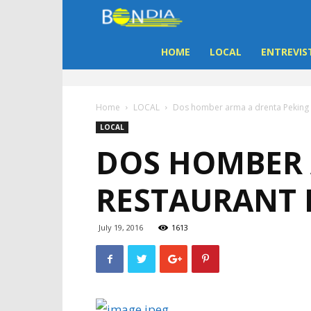
Bon
Dia
HOME
LOCAL
ENTREVIS
Aruba
Home
LOCAL
Dos homber arma a drenta Peking r
|
LOCAL
DOS HOMBER 
Noticia
RESTAURANT 
di
Aruba
July 19, 2016
1613