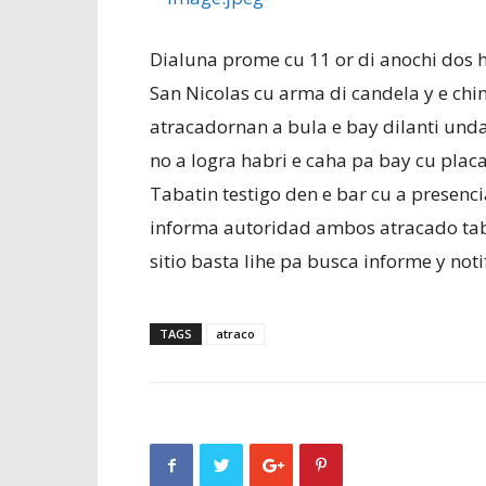
Dialuna prome cu 11 or di anochi dos 
San Nicolas cu arma di candela y e chin
atracadornan a bula e bay dilanti unda 
no a logra habri e caha pa bay cu plac
Tabatin testigo den e bar cu a presenc
informa autoridad ambos atracado tab
sitio basta lihe pa busca informe y noti
TAGS
atraco