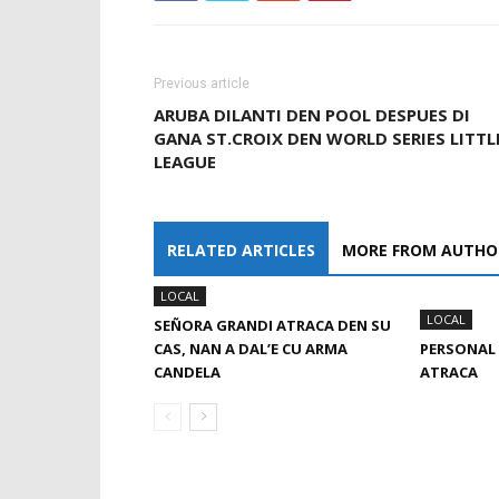
Previous article
ARUBA DILANTI DEN POOL DESPUES DI
GANA ST.CROIX DEN WORLD SERIES LITTL
LEAGUE
RELATED ARTICLES
MORE FROM AUTHO
LOCAL
LOCAL
SEÑORA GRANDI ATRACA DEN SU
CAS, NAN A DAL’E CU ARMA
PERSONAL
CANDELA
ATRACA