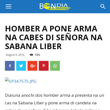
Bon
HOMBER A PONE ARMA
Dia
NA CABES DI SEÑORA NA
SABANA LIBER
Aruba
August 9, 2016
1592
|
Noticia
Dialuna anochi dos homber arma a presenta na un
cas na Sabana Liber y pone arma di candela na
di