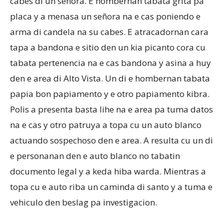
cabes di un señora. E hombernan tabata grita pa
placa y a menasa un señora na e cas poniendo e
arma di candela na su cabes. E atracadornan cara
Aruba
tapa a bandona e sitio den un kia picanto cora cu
tabata pertenencia na e cas bandona y asina a huy
den e area di Alto Vista. Un di e hombernan tabata
papia bon papiamento y e otro papiamento kibra.
Polis a presenta basta lihe na e area pa tuma datos
na e cas y otro patruya a topa cu un auto blanco
actuando sospechoso den e area. A resulta cu un di
e personanan den e auto blanco no tabatin
documento legal y a keda hiba warda. Mientras a
topa cu e auto riba un caminda di santo y a tuma e
vehiculo den beslag pa investigacion.