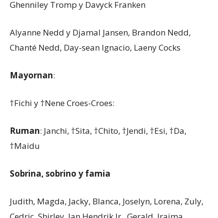
Ghenniley Tromp y Davyck Franken
Alyanne Nedd y Djamal Jansen, Brandon Nedd,
Chanté Nedd, Day-sean Ignacio, Laeny Cocks
Mayornan
:
†Fichi y †Nene Croes-Croes:
Ruman
: Janchi, †Sita, †Chito, †Jendi, †Esi, †Da,
†Maidu
Sobrina, sobrino y famia
Judith, Magda, Jacky, Blanca, Joselyn, Lorena, Zuly,
Cedric, Shirley, Jan Hendrik Jr., Gerald, Iraima,