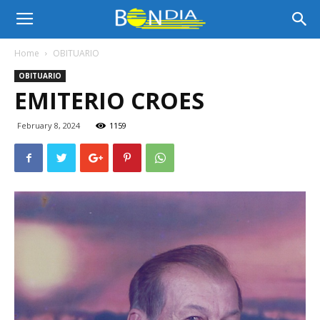
Bon
Home
OBITUARIO
OBITUARIO
Dia
EMITERIO CROES
February 8, 2024
1159
Aruba
|
Noticia
di