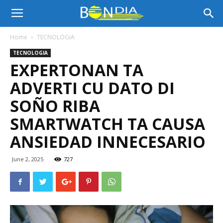
Bon
Home
TECNOLOGIA
TECNOLOGIA
Dia
EXPERTONAN TA
ADVERTI CU DATO DI
Aruba
SOÑO RIBA
SMARTWATCH TA CAUSA
ANSIEDAD INNECESARIO
|
June 2, 2025
727
Noticia
di