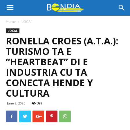
Bon
Home
LOCAL
LOCAL
Dia
RONELLA CROES (A.T.A.):
TURISMO TA E
Aruba
“HEARTBEAT” DI E
INDUSTRIA CU TA
CONECTA HENDE Y
|
CULTURA
June 2, 2025
399
Noticia
di