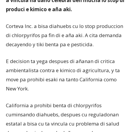
a vincula na daño celebral den mucha lo stop di
produci e kimico e aña aki.
Aruba
Corteva Inc. a bisa diahuebs cu lo stop produccion
di chlorpyrifos pa fin di e aña aki. A cita demanda
decayendo y tiki benta pa e pesticida.
E decision ta yega despues di añanan di critica
ambientalista contra e kimico di agricultura, y ta
move pa prohibi esaki na tanto California como
New York.
California a prohibi benta di chlorpyrifos
cuminsando diahuebs, despues cu reguladonan
estatal a bisa cu ta vincula cu problema di salud