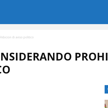
bicion di aviso politico
NSIDERANDO PROHI
CO