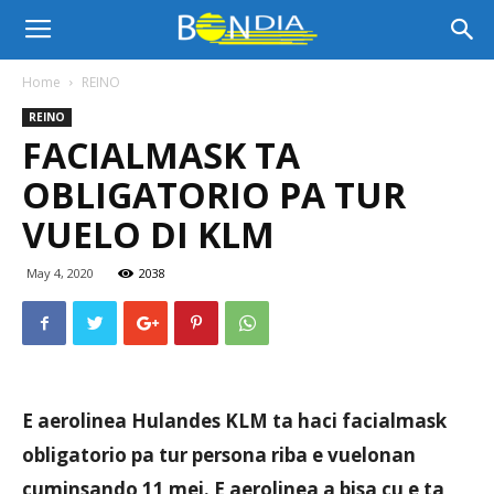
Bon
Home
REINO
REINO
Dia
FACIALMASK TA
OBLIGATORIO PA TUR
Aruba
VUELO DI KLM
May 4, 2020
2038
|
Noticia
E aerolinea Hulandes KLM ta haci facialmask
obligatorio pa tur persona riba e vuelonan
di
cuminsando 11 mei. E aerolinea a bisa cu e ta