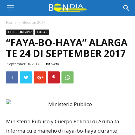
Bon
Home
Eleccion 2017
ELECCION 2017
LOCAL
Dia
“FAYA-BO-HAYA” ALARGA
TE 24 DI SEPTEMBER 2017
Aruba
September 20, 2017
9494
|
Noticia
Ministerio Publico y Cuerpo Policial di Aruba ta
informa cu e maneho di faya-bo-haya durante
di