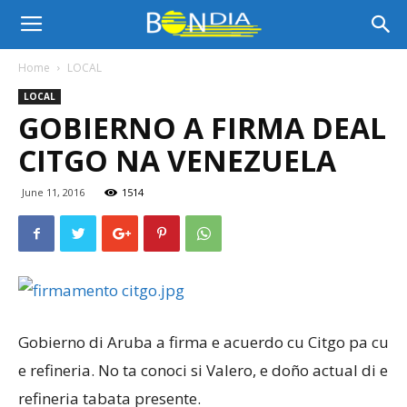
Bon
Home
LOCAL
LOCAL
Dia
GOBIERNO A FIRMA DEAL
CITGO NA VENEZUELA
Aruba
June 11, 2016
1514
|
Noticia
Gobierno di Aruba a firma e acuerdo cu Citgo pa cu
e refineria. No ta conoci si Valero, e doño actual di e
refineria tabata presente.
di