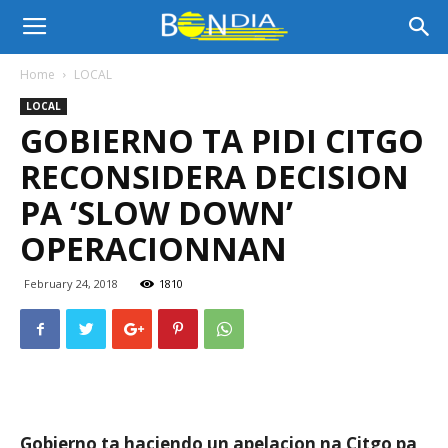
Bon
Home
LOCAL
LOCAL
Dia
GOBIERNO TA PIDI CITGO
RECONSIDERA DECISION
Aruba
PA ‘SLOW DOWN’
OPERACIONNAN
|
February 24, 2018
1810
Noticia
di
Gobierno ta haciendo un apelacion na Citgo pa