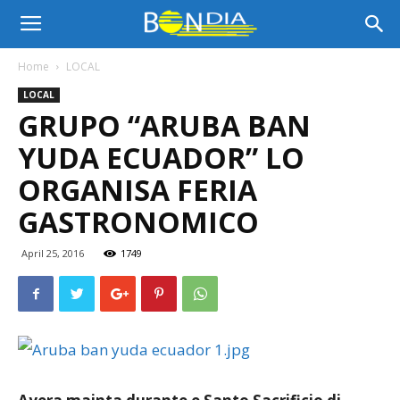
Bon
Home
LOCAL
LOCAL
Dia
GRUPO “ARUBA BAN
YUDA ECUADOR” LO
Aruba
ORGANISA FERIA
GASTRONOMICO
|
April 25, 2016
1749
Noticia
di