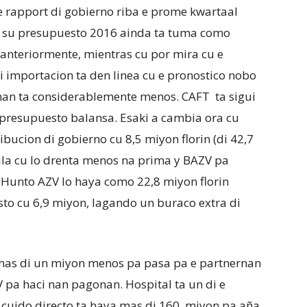
 e rapport di gobierno riba e prome kwartaal
n su presupuesto 2016 ainda ta tuma como
 anteriormente, mientras cu por mira cu e
 importacion ta den linea cu e pronostico nobo
nan ta considerablemente menos. CAFT ta sigui
n presupuesto balansa. Esaki a cambia ora cu
bucion di gobierno cu 8,5 miyon florin (di 42,7
ula cu lo drenta menos na prima y BAZV pa
Hunto AZV lo haya como 22,8 miyon florin
sto cu 6,9 miyon, lagando un buraco extra di
n mas di un miyon menos pa pasa pa e partnernan
 pa haci nan pagonan. Hospital ta un di e
 cuido directo ta haya mas di 160 miyon pa aña.