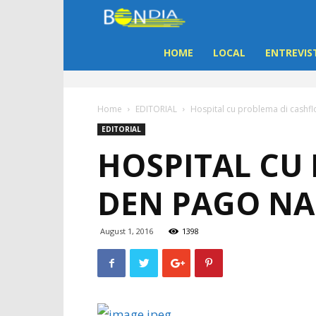
Bon
Dia
HOME
LOCAL
ENTREVIS
Aruba
Home
EDITORIAL
Hospital cu problema di cash
|
EDITORIAL
HOSPITAL CU
Noticia
DEN PAGO N
di
Aruba
August 1, 2016
1398