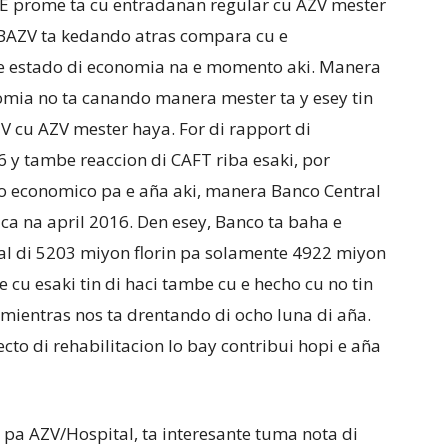
 E prome ta cu entradanan regular cu AZV mester
a BAZV ta kedando atras compara cu e
n e estado di economia na e momento aki. Manera
omia no ta canando manera mester ta y esey tin
V cu AZV mester haya. For di rapport di
6 y tambe reaccion di CAFT riba esaki, por
co economico pa e aña aki, manera Banco Central
a na april 2016. Den esey, Banco ta baha e
al di 5203 miyon florin pa solamente 4922 miyon
 cu esaki tin di haci tambe cu e hecho cu no tin
 mientras nos ta drentando di ocho luna di aña.
cto di rehabilitacion lo bay contribui hopi e aña
 pa AZV/Hospital, ta interesante tuma nota di