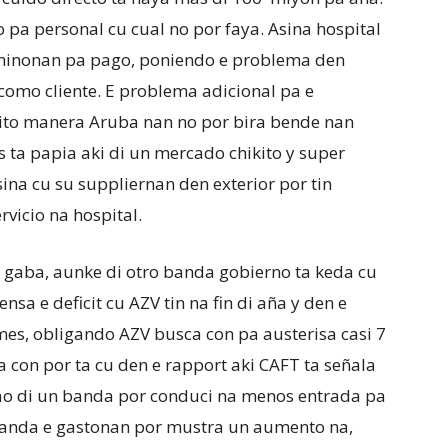
 pa personal cu cual no por faya. Asina hospital
erminonan pa pago, poniendo e problema den
 como cliente. E problema adicional pa e
kito manera Aruba nan no por bira bende nan
os ta papia aki di un mercado chikito y super
ina cu su suppliernan den exterior por tin
rvicio na hospital.
i gaba, aunke di otro banda gobierno ta keda cu
a e deficit cu AZV tin na fin di aña y den e
mes, obligando AZV busca con pa austerisa casi 7
a con por ta cu den e rapport aki CAFT ta señala
o di un banda por conduci na menos entrada pa
 banda e gastonan por mustra un aumento na,