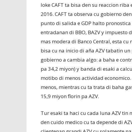
loke CAFT ta bisa den su reaccion riba
2016. CAFT ta observa cu gobierno de
punto di salida e GDP halto pronostica
entradanan di BBO, BAZV y impuesto di
mas modera di Banco Central, esta cu 
bisa cu na inicio di aña AZV tabatin u
gobierno a cambia algo: a baha e contri
pa 34,2 miyon) y banda di esaki a calc
motibo di menos actividad economico. 
menos, mientras cu ta trata di baha ga
15,9 miyon florin pa AZV.
Tur esaki ta haci cu cada luna AZV ti
den cuido medico cu ta depende di AZV
clientenan grandi AZV cu solamente na