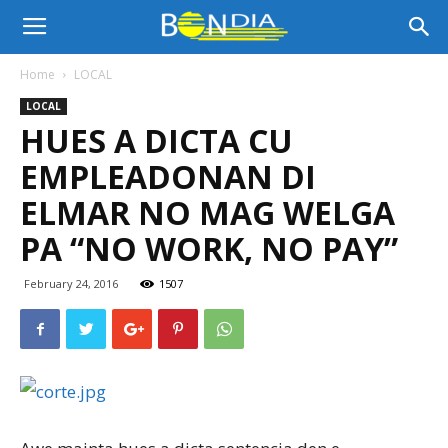
Bon
Home
LOCAL
LOCAL
Dia
HUES A DICTA CU
EMPLEADONAN DI
Aruba
ELMAR NO MAG WELGA
PA “NO WORK, NO PAY”
|
February 24, 2016
1507
Noticia
di