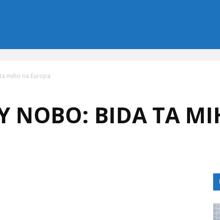
 ta miho na Europa
Y NOBO: BIDA TA M