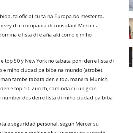
bida, ta oficial cu ta na Europa bo mester ta.
 survey di e compania di consulant Mercer a
domina e lista di e aña aki como e miho
e top 50 y New York no tabata poni den e lista di
 e miho ciudad pa biba na mundo (atrobe).
eman tambe tabata den e top, manera Munich,
 den e top 10. Zurich, caminda cu un gran
i number dos den e lista di miho ciudad pa biba
ata e seguridad personal, segun Mercer su
pi bon den e ranking aki: Luxemburg a wordo