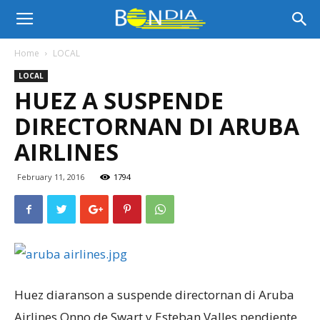
Bon
Home
LOCAL
LOCAL
Dia
HUEZ A SUSPENDE
DIRECTORNAN DI ARUBA
Aruba
AIRLINES
February 11, 2016
1794
|
Noticia
Huez diaranson a suspende directornan di Aruba
di
Airlines Onno de Swart y Esteban Valles pendiente