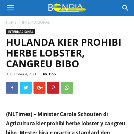
Bon
Home
INTERNACIONAL
INTERNACIONAL
Dia
HULANDA KIER PROHIBI
HERBE LOBSTER,
Aruba
CANGREU BIBO
December 4, 2021
1555
|
Noticia
(NLTimes) – Minister Carola Schouten di
Agricultura kier prohibi herbe lobster y cangreu
di
bibo. Mester bira e practica standard den