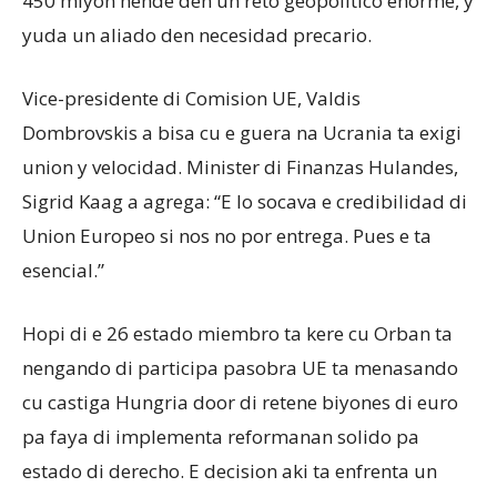
450 miyon hende den un reto geopolitico enorme, y
yuda un aliado den necesidad precario.
Vice-presidente di Comision UE, Valdis
Dombrovskis a bisa cu e guera na Ucrania ta exigi
union y velocidad. Minister di Finanzas Hulandes,
Sigrid Kaag a agrega: “E lo socava e credibilidad di
Union Europeo si nos no por entrega. Pues e ta
esencial.”
Hopi di e 26 estado miembro ta kere cu Orban ta
nengando di participa pasobra UE ta menasando
cu castiga Hungria door di retene biyones di euro
pa faya di implementa reformanan solido pa
estado di derecho. E decision aki ta enfrenta un