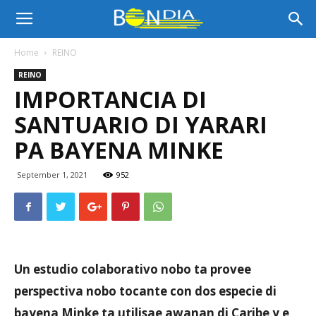
Bon
Home
REINO
REINO
Dia
IMPORTANCIA DI
SANTUARIO DI YARARI
Aruba
PA BAYENA MINKE
September 1, 2021
952
|
Noticia
Un estudio colaborativo nobo ta provee
perspectiva nobo tocante con dos especie di
di
bayena Minke ta utilisae awanan di Caribe y e