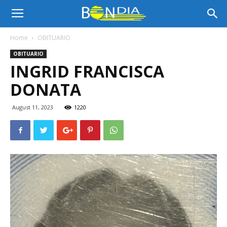
Bon
Home
OBITUARIO
OBITUARIO
Dia
INGRID FRANCISCA
DONATA
Aruba
August 11, 2023
1220
|
Noticia
di