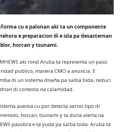
nforma cu e palonan aki ta un componente
 mehora e preparacion di e isla pa desasternan
blor, horcan y tsunami.
di MHEWS aki rond Aruba ta representa un paso
uridad publico, manera CMO a anuncia. E
lomba di un sistema diseña pa salba bida, reduci
dnan di contesta na calamidad.
stema avansa cu por detecta varios tipo di
eremoto, horcan, tsunami y ta duna alerta na
HEWS pasobra e ta yuda pa salba bida. Aruba ta