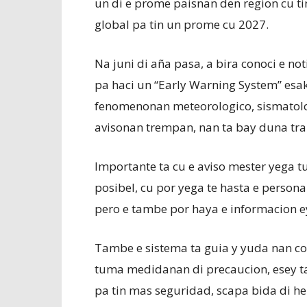
un di e prome paisnan den region cu tin
global pa tin un prome cu 2027.
Na juni di aña pasa, a bira conoci e no
pa haci un “Early Warning System” esak
fenomenonan meteorologico, sismatolo
avisonan trempan, nan ta bay duna tra
Importante ta cu e aviso mester yega t
posibel, cu por yega te hasta e person
pero e tambe por haya e informacion e
Tambe e sistema ta guia y yuda nan co
tuma medidanan di precaucion, esey ta
pa tin mas seguridad, scapa bida di h