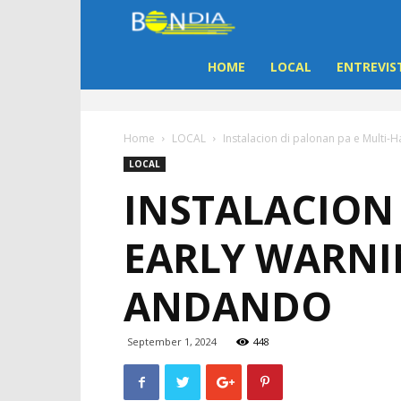
Bon
Dia
HOME
LOCAL
ENTREVIS
Aruba
Home
LOCAL
Instalacion di palonan pa e Multi-
|
LOCAL
INSTALACION
Noticia
EARLY WARNI
di
ANDANDO
Aruba
September 1, 2024
448