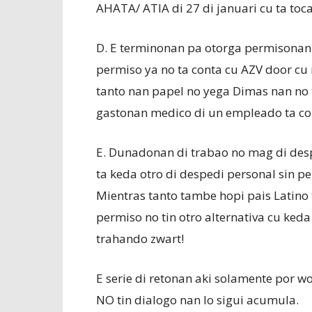
AHATA/ ATIA di 27 di januari cu ta toc
D. E terminonan pa otorga permisonan t
permiso ya no ta conta cu AZV door cu 
tanto nan papel no yega Dimas nan no 
gastonan medico di un empleado ta cor
E. Dunadonan di trabao no mag di des
ta keda otro di despedi personal sin pe
Mientras tanto tambe hopi pais Latino t
permiso no tin otro alternativa cu ke
trahando zwart!
E serie di retonan aki solamente por w
NO tin dialogo nan lo sigui acumula.