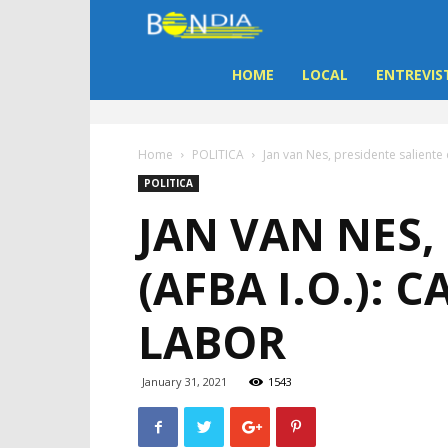
Bon
Dia
HOME
LOCAL
ENTREVIS
Aruba
Home
POLITICA
Jan van Nes, presidente saliente d
|
POLITICA
JAN VAN NES,
Noticia
(AFBA I.O.): 
di
LABOR
Aruba
January 31, 2021
1543