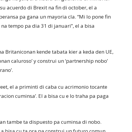
acuerdo di Brexit na fin di october, el a
peransa pa gana un mayoria cla. “Mi lo pone fin
t na tempo pa dia 31 di januari”, el a bisa
na Britaniconan kende tabata kier a keda den UE,
onan caluroso’ y construi un ‘partnership nobo’
rano’.
et, el a priminti di caba cu acrimonio tocante
aracion cuminsa’. El a bisa cu e lo traha pa paga
nan tambe ta dispuesto pa cuminsa di nobo.
 bisa cu ta ora pa construi un futuro comun.