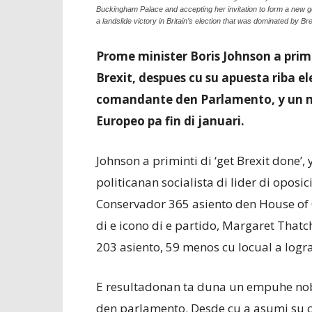
Buckingham Palace and accepting her invitation to form a new g
a landslide victory in Britain’s election that was dominated by B
Prome minister Boris Johnson a primi
Brexit, despues cu su apuesta riba 
comandante den Parlamento, y un ma
Europeo pa fin di januari.
Johnson a priminti di ‘get Brexit done’,
politicanan socialista di lider di opos
Conservador 365 asiento den House of 
di e icono di e partido, Margaret Thatc
203 asiento, 59 menos cu locual a logr
E resultadonan ta duna un empuhe nob
den parlamento. Desde cu a asumi su car