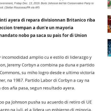
overnment, Friday Dec. 13, 2019. Boris Johnson led his Conservative Party to
rexit. (Stefan Rousseau/PA via AP)
nti ayera di repara divisionnan Britanico riba
eleccion trempan a dun’e un mayoria
ndato nobo pa saca su pais for di Union
 y incomodidad amplio cu e estilo di liderazgo y
icion, Jeremy Corbyn a combina pa duna e partido
Commons, su miho logro desde e ultimo victoria
her, na 1987. Partido Labor di Corbyn a cay na
a dos aña pasa, segun resultado ayera.
o pa Johnson pusha su acuerdo di retiro di UE
go na juli, el a lidera un gobierno di minoria.