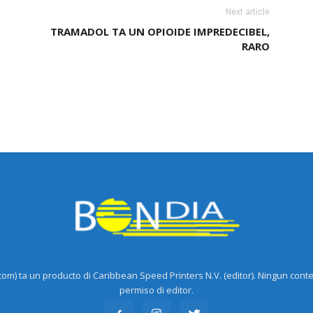
Next article
TRAMADOL TA UN OPIOIDE IMPREDECIBEL,
RARO
m) ta un producto di Caribbean Speed Printers N.V. (editor). Ningun cont
permiso di editor.