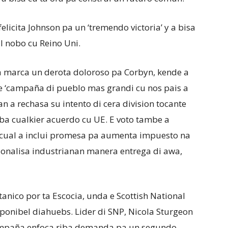
licita Johnson pa un ‘tremendo victoria’ y a bisa
l nobo cu Reino Uni.
a marca un derota doloroso pa Corbyn, kende a
u e ‘campaña di pueblo mas grandi cu nos pais a
an a rechasa su intento di cera division tocante
ba cualkier acuerdo cu UE. E voto tambe a
, cual a inclui promesa pa aumenta impuesto na
ionalisa industrianan manera entrega di awa,
tanico por ta Escocia, unda e Scottish National
pponibel diahuebs. Lider di SNP, Nicola Sturgeon
 campaña enfoca riba demanda pa un segundo