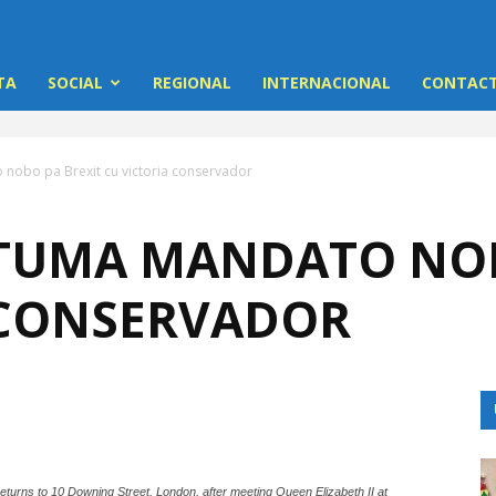
TA
SOCIAL
REGIONAL
INTERNACIONAL
CONTACT
nobo pa Brexit cu victoria conservador
TUMA MANDATO NOB
 CONSERVADOR
 returns to 10 Downing Street, London, after meeting Queen Elizabeth II at