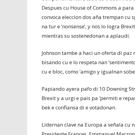
Despues cu House of Commons a para su 
convoca eleccion dos aña trempan cu s
na tur e ‘nonsense’, y nos lo logra Brexi
mientras su sostenedonan a aplaudi.
Johnson tambe a haci un oferta di paz 
bisando cu e lo respeta nan ‘sentiment
cu e bloc, como ‘amigo y igualnan sobe
Papiando ayera pafo di 10 Downing Stre
Brexit y a urgi e pais pa ‘permiti e rep
bek e confiansa di e votadonan.
Lidernan clave na Europa a señala cu 
Presidente Frances, Emmanuel Macron a