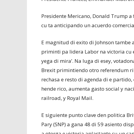
Presidente Mericano, Donald Trump a fe
cu ta anticipando un acuerdo comercia
E magnitud di exito di Johnson tambe 
priminti pa lidera Labor na victoria c
yega di mira’. Na luga di esey, votadon
Brexit primintiendo otro referendum ri
rechasa e resto di agenda di e partido
hende rico, aumenta gasto social y nac
railroad, y Royal Mail.
E siguiente punto clave den politica Bri
Pary (SNP) a gana 48 di 59 asiento dis
a otorga e victoria aplastante cu un