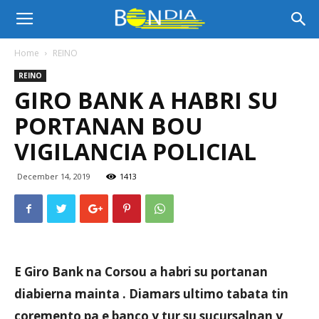
Bon
Home
REINO
REINO
Dia
GIRO BANK A HABRI SU
PORTANAN BOU
Aruba
VIGILANCIA POLICIAL
December 14, 2019
1413
|
Noticia
E Giro Bank na Corsou a habri su portanan
diabierna mainta . Diamars ultimo tabata tin
di
coremento pa e banco y tur su sucursalnan y