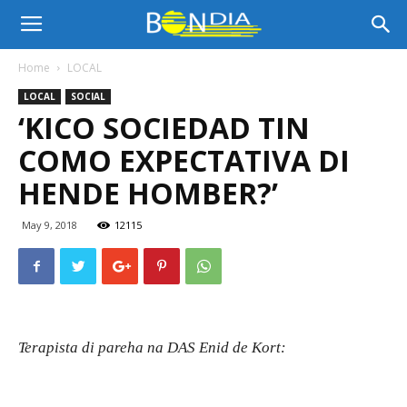
Bon
Home
LOCAL
LOCAL
SOCIAL
Dia
‘KICO SOCIEDAD TIN
COMO EXPECTATIVA DI
Aruba
HENDE HOMBER?’
May 9, 2018
12115
|
Noticia
Terapista di pareha na DAS Enid de Kort:
di