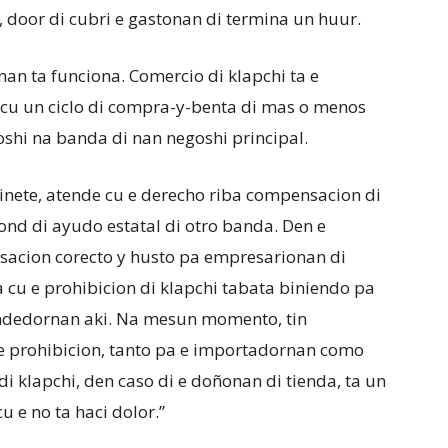
 door di cubri e gastonan di termina un huur.
rnan ta funciona. Comercio di klapchi ta e
 cu un ciclo di compra-y-benta di mas o menos
oshi na banda di nan negoshi principal.
inete, atende cu e derecho riba compensacion di
nd di ayudo estatal di otro banda. Den e
sacion corecto y husto pa empresarionan di
a cu e prohibicion di klapchi tabata biniendo pa
endedornan aki. Na mesun momento, tin
e prohibicion, tanto pa e importadornan como
i klapchi, den caso di e doñonan di tienda, ta un
u e no ta haci dolor.”