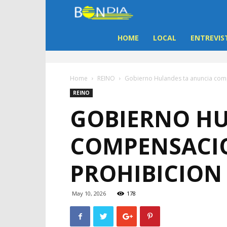
Bon
Dia
HOME
LOCAL
ENTREVIS
Aruba
Home
REINO
Gobierno Hulandes ta anuncia comp
|
REINO
GOBIERNO HU
Noticia
COMPENSACIO
di
PROHIBICION 
Aruba
May 10, 2026
178