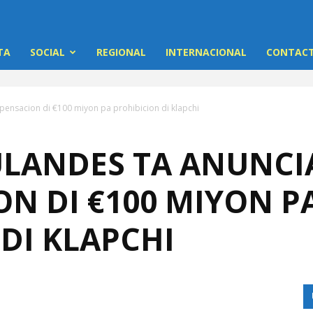
TA
SOCIAL
REGIONAL
INTERNACIONAL
CONTACT
ensacion di €100 miyon pa prohibicion di klapchi
LANDES TA ANUNCI
N DI €100 MIYON P
DI KLAPCHI