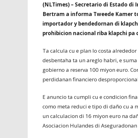
(NLTimes) – Secretario di Estado di
Bertram a informa Tweede Kamer to
importador y bendedornan di klapch
prohibicion nacional riba klapchi pa
Ta calcula cu e plan lo costa alreded
desbentaha ta un areglo habri, e suma 
gobierno a reserva 100 miyon euro. C
perdidanan financiero desproporcional 
E anuncio ta cumpli cu e condicion fina
como meta reduci e tipo di daño cu a mi
un calculacion di 16 miyon euro na daño
Asociacion Hulandes di Aseguradonan 