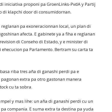
i iniciativa proponi pa GroenLinks-PvdA y Partij
so di klapchi door di consumidornan.
 reglanan pa exoneracionnan local, un plan di
oshinan afecta. E gabinete ya a fiha e reglanan
revision di Conseho di Estado, y e minister di
i ehecucion pa Parlamento. Bertram su carta ta
asa riba tres aña di ganashi perdi pa e
 pagonan extra pa otro gastonan manera
tock cu ta sobra.
mpel y mas lihe: un aña di ganashi perdi cu un
 pa compania. E suma extra ta destina pa yuda