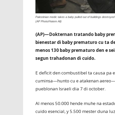
Palestinian medic takes a baby pulled out of buildings destroyed
(AP Photo/Hatem Ali)
(AP)—Dokternan tratando baby prem
bienestar di baby prematuro cu ta d
menos 130 baby prematuro den e seis
segun trahadonan di cuido.
E deficit den combustibel ta causa pa e
cuminsa—hunto cu e atakenan aereo—d
pueblonan Israeli dia 7 di october.
Al menos 50.000 hende muhe na estado 
cuido esencial, y 5.500 mester duna lu