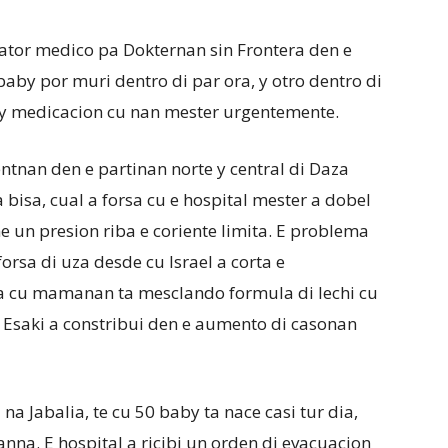
ator medico pa Dokternan sin Frontera den e
 baby por muri dentro di par ora, y otro dentro di
al y medicacion cu nan mester urgentemente.
ntnan den e partinan norte y central di Daza
 bisa, cual a forsa cu e hospital mester a dobel
e un presion riba e coriente limita. E problema
forsa di uza desde cu Israel a corta e
sa cu mamanan ta mesclando formula di lechi cu
 Esaki a constribui den e aumento di casonan
na Jabalia, te cu 50 baby ta nace casi tur dia,
na. E hospital a ricibi un orden di evacuacion