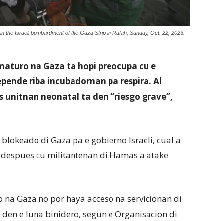
 in the Israeli bombardment of the Gaza Strip in Rafah, Sunday, Oct. 22, 2023.
aturo na Gaza ta hopi preocupa cu e
epende riba incubadornan pa respira. Al
 unitnan neonatal ta den “riesgo grave”,
 blokeado di Gaza pa e gobierno Israeli, cual a
espues cu militantenan di Hamas a atake
na Gaza no por haya acceso na servicionan di
z den e luna binidero, segun e Organisacion di