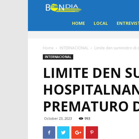
Bon
Dia
HOME
LOCAL
ENTREVIS
Aruba
Home
INTERNACIONAL
Limite den suministro di
|
INTERNACIONAL
LIMITE DEN S
Noticia
HOSPITALNAN
di
PREMATURO D
Aruba
October 23, 2023
993