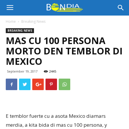
Bon
Home
Breaking News
BREAKING NEWS
Dia
MAS CU 100 PERSONA
MORTO DEN TEMBLOR DI
Aruba
MEXICO
September 19, 2017
2445
|
Noticia
E temblor fuerte cu a asota Mexico diamars
merdia, a kita bida di mas cu 100 persona, y
di